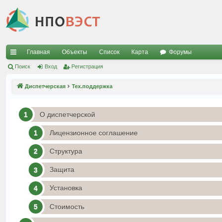
Главная
Объекты
Список
Карта
Форумы
с
Поиск
Вход
Регистрация
ы
Диспетчерская
Тех.поддержка
лк
и
О диспетчерской
Лицензионное соглашение
Структура
Защита
Установка
Стоимость