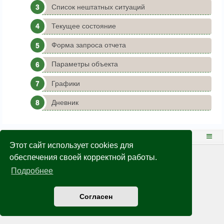
Список нештатных ситуаций
Текущее состояние
Форма запроса отчета
Параметры объекта
Графики
Дневник
Диспетчерская
Тех.поддержка
Этот сайт использует cookies для
© 1995 - 2026
НПО ВЭСТ
(г.Томск), All rights reserved. Version 2.6.5
обеспечения своей корректной работы.
Конфиденциальность
|
Правила
Подробнее
Согласен