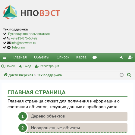
Тех.поддержка
Руководство пользователя
+7-913-875-58-92
info@npowest.ru
Telegram
Главная
Объекты
Список
Карта
с
Поиск
Вход
Регистрация
ор
хо
ег
П
ы
Диспетчерская
Тех.поддержка
ум
д
ис
о
лк
ы
тр
и
ГЛАВНАЯ СТРАНИЦА
и
ац
с
Главная страница служит для получения информации о
к
ия
состоянии объектов, текущих данных с приборов учета
Дерево объектов
Неопрошенные объекты