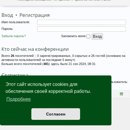
Вход
•
Регистрация
Имя пользователя:
Пароль:
Забыли пароль?
Запомнить меня
Кто сейчас на конференции
Всего
26
посетителей :: 0 зарегистрированных, 0 скрытых и 26 гостей (основано на
активности пользователей за последние 5 минут)
Больше всего посетителей (
481
) здесь было 21 сен 2024, 08:31
Статистика
Всего сообщений:
1
• Всего тем:
1
• Всего пользователей:
137
• Новый пользователь:
Этот сайт использует cookies для
Gavrilovad
обеспечения своей корректной работы.
Диспетчерская
Тех.поддержка
Подробнее
© 1995 - 2026
НПО ВЭСТ
(г.Томск), All rights reserved. Version 2.6.5
Конфиденциальность
|
Правила
Согласен