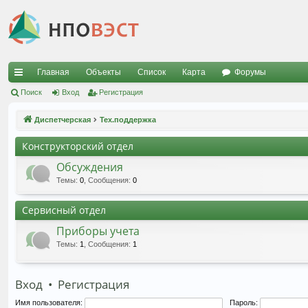
Главная
Объекты
Список
Карта
Форумы
с
Поиск
Вход
Регистрация
ы
Диспетчерская
Тех.поддержка
лк
Конструкторский отдел
и
Обсуждения
Темы
:
0
,
Сообщения
:
0
Сервисный отдел
Приборы учета
Темы
:
1
,
Сообщения
:
1
Вход
•
Регистрация
Имя пользователя:
Пароль: