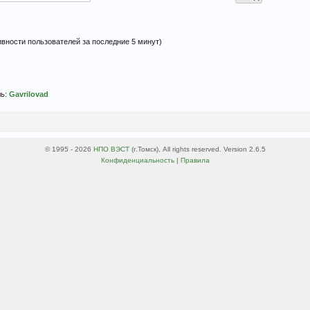
тивности пользователей за последние 5 минут)
ль:
Gavrilovad
© 1995 - 2026
НПО ВЭСТ
(г.Томск), All rights reserved. Version 2.6.5
Конфиденциальность
|
Правила