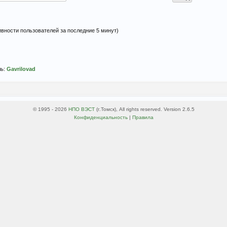
тивности пользователей за последние 5 минут)
ль:
Gavrilovad
© 1995 - 2026
НПО ВЭСТ
(г.Томск), All rights reserved. Version 2.6.5
Конфиденциальность
|
Правила