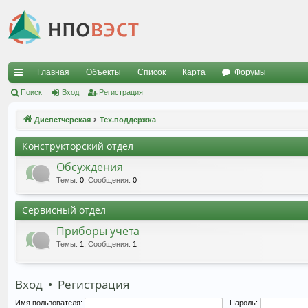
Главная
Объекты
Список
Карта
Форумы
с
Поиск
Вход
Регистрация
ы
Диспетчерская
Тех.поддержка
лк
Конструкторский отдел
и
Обсуждения
Темы
:
0
,
Сообщения
:
0
Сервисный отдел
Приборы учета
Темы
:
1
,
Сообщения
:
1
Вход
•
Регистрация
Имя пользователя:
Пароль: