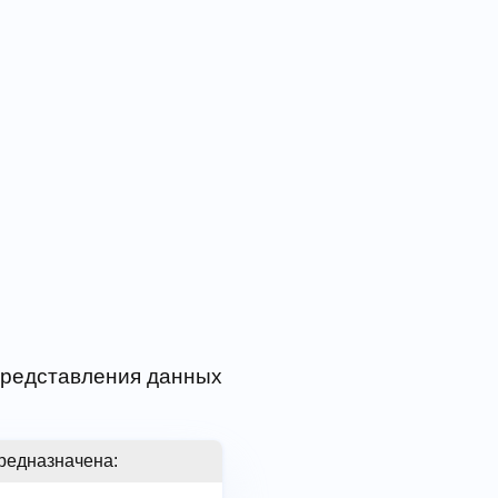
 представления данных
редназначена: