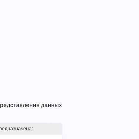
 представления данных
редназначена: