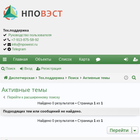
Тех.поддержка
Руководство пользователя
+7-913-875-58-92
info@npowest.ru
Telegram
Главная
Объекты
Список
Карта
с
Поиск
Вход
Регистрация
ор
хо
ег
П
ы
Диспетчерская
Тех.поддержка
Поиск
Активные темы
ум
д
ис
о
лк
ы
тр
Активные темы
и
и
ац
Перейти к расширенному поиску
с
Найдено 0 результатов • Страница
1
из
1
к
ия
Подходящих тем или сообщений не найдено.
Найдено 0 результатов • Страница
1
из
1
Перейти