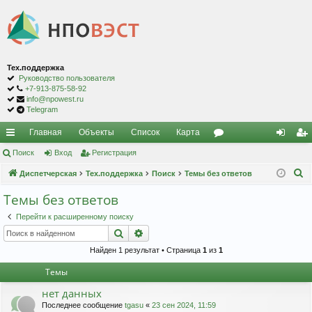
Тех.поддержка
Руководство пользователя
+7-913-875-58-92
info@npowest.ru
Telegram
Главная
Объекты
Список
Карта
с
Поиск
Вход
Регистрация
ор
хо
ег
П
ы
Диспетчерская
Тех.поддержка
Поиск
Темы без ответов
ум
д
ис
о
лк
ы
тр
Темы без ответов
и
и
ац
Перейти к расширенному поиску
с
Поиск
Расширенный поиск
к
ия
Найден 1 результат • Страница
1
из
1
Темы
нет данных
Последнее сообщение
tgasu
«
23 сен 2024, 11:59