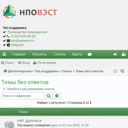
Тех.поддержка
Руководство пользователя
+7-913-875-58-92
info@npowest.ru
Telegram
Главная
Объекты
Список
Карта
с
Поиск
Вход
Регистрация
ор
хо
ег
П
ы
Диспетчерская
Тех.поддержка
Поиск
Темы без ответов
ум
д
ис
о
лк
ы
тр
Темы без ответов
и
и
ац
Перейти к расширенному поиску
с
Поиск
Расширенный поиск
к
ия
Найден 1 результат • Страница
1
из
1
Темы
нет данных
Последнее сообщение
tgasu
«
23 сен 2024, 11:59