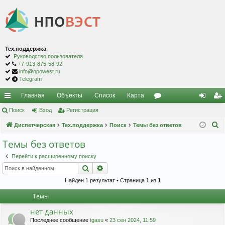
Тех.поддержка
Руководство пользователя
+7-913-875-58-92
info@npowest.ru
Telegram
Главная
Объекты
Список
Карта
с
Поиск
Вход
Регистрация
ор
хо
ег
П
ы
Диспетчерская
Тех.поддержка
Поиск
Темы без ответов
ум
д
ис
о
лк
ы
тр
Темы без ответов
и
и
ац
Перейти к расширенному поиску
с
Поиск
Расширенный поиск
к
ия
Найден 1 результат • Страница
1
из
1
Темы
нет данных
Последнее сообщение
tgasu
«
23 сен 2024, 11:59