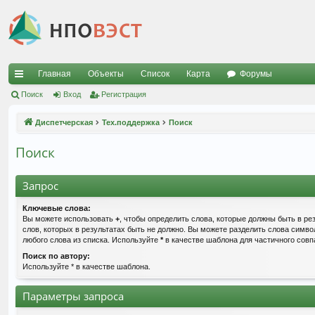
Главная
Объекты
Список
Карта
Форумы
с
Поиск
Вход
Регистрация
ы
Диспетчерская
Тех.поддержка
Поиск
лк
Поиск
и
Запрос
Ключевые слова:
Вы можете использовать
+
, чтобы определить слова, которые должны быть в ре
слов, которых в результатах быть не должно. Вы можете разделить слова симв
любого слова из списка. Используйте
*
в качестве шаблона для частичного совп
Поиск по автору:
Используйте * в качестве шаблона.
Параметры запроса