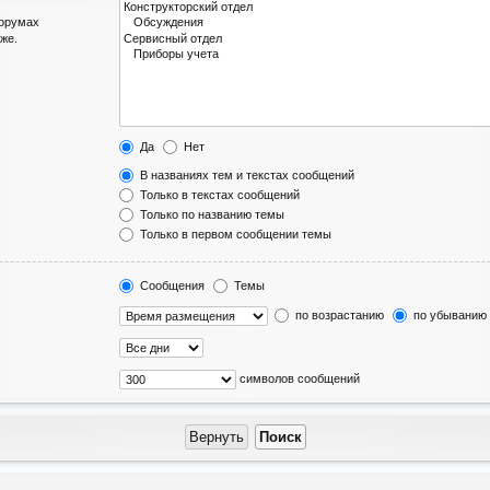
форумах
же.
Да
Нет
В названиях тем и текстах сообщений
Только в текстах сообщений
Только по названию темы
Только в первом сообщении темы
Сообщения
Темы
по возрастанию
по убыванию
символов сообщений