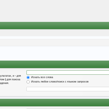
зультатах, и
-
для
Искать все слова
олом
|
для поиска
Искать любое слово/поиск с языком запросов
адения.