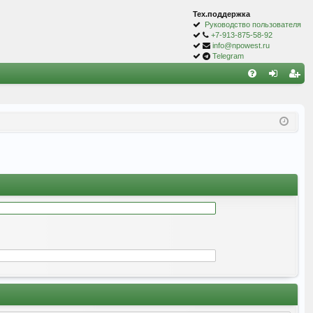
Тех.поддержка
Руководство пользователя
+7-913-875-58-92
info@npowest.ru
Telegram
С
FA
хо
ег
Q
д
ис
тр
ац
ия