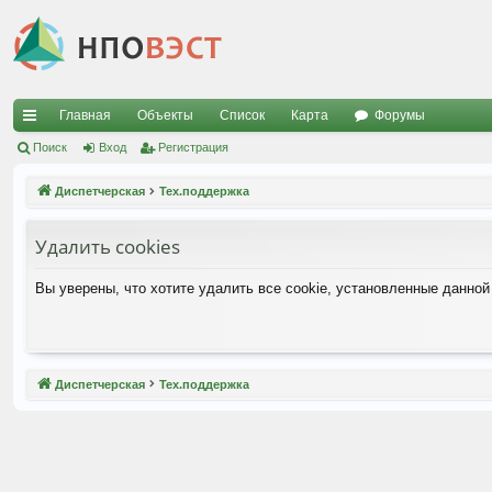
Главная
Объекты
Список
Карта
Форумы
с
Поиск
Вход
Регистрация
ы
Диспетчерская
Тех.поддержка
лк
Удалить cookies
и
Вы уверены, что хотите удалить все cookie, установленные данно
Диспетчерская
Тех.поддержка