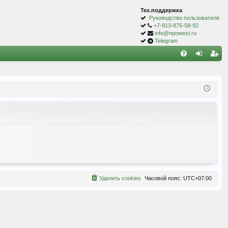
Тех.поддержка
Руководство пользователя
+7-913-875-58-92
info@npowest.ru
Telegram
С
FA
хо
ег
Q
д
ис
тр
ац
ия
Удалить cookies
Часовой пояс:
UTC+07:00