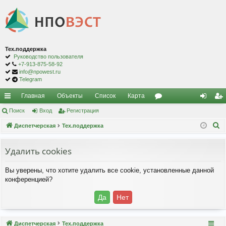
Тех.поддержка
Руководство пользователя
+7-913-875-58-92
info@npowest.ru
Telegram
Главная
Объекты
Список
Карта
с
Поиск
Вход
Регистрация
ор
хо
ег
П
ы
Диспетчерская
Тех.поддержка
ум
д
ис
о
лк
ы
тр
и
Удалить cookies
и
ац
с
Вы уверены, что хотите удалить все cookie, установленные данной
к
ия
конференцией?
Диспетчерская
Тех.поддержка