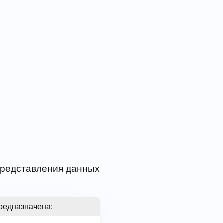
 представления данных
редназначена: