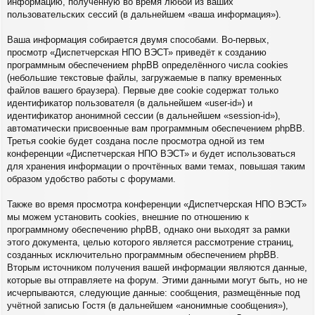
информацию, полученную во время любой из ваших
пользовательских сессий (в дальнейшем «ваша информация»).
Ваша информация собирается двумя способами. Во-первых,
просмотр «Диспетчерская НПО ВЭСТ» приведёт к созданию
программным обеспечением phpBB определённого числа cookies
(небольшие текстовые файлы, загружаемые в папку временных
файлов вашего браузера). Первые две cookie содержат только
идентификатор пользователя (в дальнейшем «user-id») и
идентификатор анонимной сессии (в дальнейшем «session-id»),
автоматически присвоенные вам программным обеспечением phpBB.
Третья cookie будет создана после просмотра одной из тем
конференции «Диспетчерская НПО ВЭСТ» и будет использоваться
для хранения информации о прочтённых вами темах, повышая таким
образом удобство работы с форумами.
Также во время просмотра конференции «Диспетчерская НПО ВЭСТ»
мы можем установить cookies, внешние по отношению к
программному обеспечению phpBB, однако они выходят за рамки
этого документа, целью которого является рассмотрение страниц,
созданных исключительно программным обеспечением phpBB.
Вторым источником получения вашей информации являются данные,
которые вы отправляете на форум. Этими данными могут быть, но не
исчерпываются, следующие данные: сообщения, размещённые под
учётной записью Гостя (в дальнейшем «анонимные сообщения»),