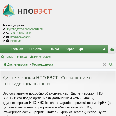
Тех.поддержка
Руководство пользователя
+7-913-875-58-92
info@npowest.ru
Telegram
Главная
Объекты
Список
Карта
с
Поиск
Вход
Регистрация
ор
хо
ег
П
ы
Диспетчерская
Тех.поддержка
ум
д
ис
о
лк
ы
тр
и
Диспетчерская НПО ВЭСТ - Соглашение о
и
ац
с
конфиденциальности
к
ия
Это соглашение подробно объясняет, как «Диспетчерская НПО
ВЭСТ» и его подразделения (в дальнейшем «мы», «наш»,
«Диспетчерская НПО ВЭСТ», «https://garden.npowest.ru») и phpBB (в
дальнейшем «они», «программное обеспечение phpBB»,
«www.phpbb.com», «phpBB Limited», «phpBB Teams») используют