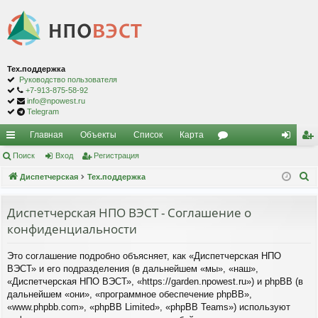
Тех.поддержка
Руководство пользователя
+7-913-875-58-92
info@npowest.ru
Telegram
Главная
Объекты
Список
Карта
с
Поиск
Вход
Регистрация
ор
хо
ег
П
ы
Диспетчерская
Тех.поддержка
ум
д
ис
о
лк
ы
тр
и
Диспетчерская НПО ВЭСТ - Соглашение о
и
ац
с
конфиденциальности
к
ия
Это соглашение подробно объясняет, как «Диспетчерская НПО
ВЭСТ» и его подразделения (в дальнейшем «мы», «наш»,
«Диспетчерская НПО ВЭСТ», «https://garden.npowest.ru») и phpBB (в
дальнейшем «они», «программное обеспечение phpBB»,
«www.phpbb.com», «phpBB Limited», «phpBB Teams») используют