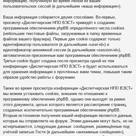
информацию, полученную во время любой из ваших
пользовательских сессий (в дальнейшем «ваша информация»).
Ваша информация собирается двумя способами. Во-первых,
просмотр «Диспетчерская НПО ВЭСТ» приведёт к созданию
программным обеспечением phpBB определённого числа cookies
(небольшие текстовые файлы, загружаемые в папку временных
файлов вашего браузера). Первые две cookie содержат только
идентификатор пользователя (в дальнейшем «user-id») и
идентификатор анонимной сессии (в дальнейшем «session-id»),
автоматически присвоенные вам программным обеспечением phpBB.
Третья cookie будет создана после просмотра одной из тем
конференции «Диспетчерская НПО ВЭСТ» и будет использоваться
для хранения информации о прочтённых вами темах, повышая таким
образом удобство работы с форумами.
Также во время просмотра конференции «Диспетчерская НПО ВЭСТ»
мы можем установить cookies, внешние по отношению к
программному обеспечению phpBB, однако они выходят за рамки
этого документа, целью которого является рассмотрение страниц,
созданных исключительно программным обеспечением phpBB.
Вторым источником получения вашей информации являются данные,
которые вы отправляете на форум. Этими данными могут быть, но не
исчерпываются, следующие данные: сообщения, размещённые под
учётной записью Гостя (в дальнейшем «анонимные сообщения»),