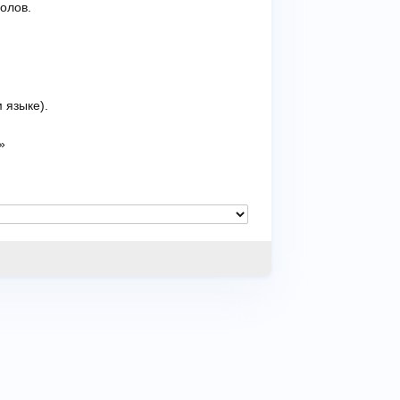
олов.
 языке).
»