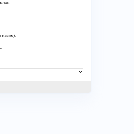
олов.
 языке).
»