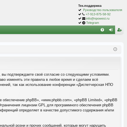
Тех.поддержка
Руководство пользователя
+7-913-875-58-92
info@npowest.ru
Telegram
С
FA
хо
ег
Q
д
ис
тр
ац
ия
), вы подтверждаете своё согласие со следующими условиями.
аво изменять эти правила в любое время и сделаем всё
енений, так как использование конференции «Диспетчерская НПО
 обеспечение phpBB», «www.phpbb.com», «phpBB Limited», «phpBB
Ограничения лицензии GPL для программного обеспечения phpBB
конференций определяет в качестве допустимого содержания и/или
нальной розни и прочих сообщений, которые могут нарушить