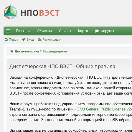
Главная
Объекты
Список
Карта
Форумы
с
Поиск
Вход
Регистрация
ы
Диспетчерская
Тех.поддержка
лк
Диспетчерская НПО ВЭСТ - Общие правила
и
Заходя на конференцию «Диспетчерская НПО ВЭСТ» (в дальнейшем 
Если вы не согласны с ними, пожалуйста, не заходите и не поль
возможное, чтобы уведомить вас об этом, однако с вашей стороны
ВЭСТ» после обновления/исправления условий означает ваше согл
Наши форумы работают под управлением программного обеспечени
Teams»), выпущенного по лицензии «
GNU General Public License v2
строго связаны с организацией и поддержкой интернет-конференций
поведения в них. За дополнительной информацией о phpBB обращ
Вы соглашаетесь не размещать оскорбительных, угрожающих, клев