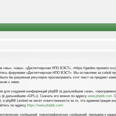
«мы», «наш», «Диспетчерская НПО ВЭСТ», «https://garden.npowest.ru»
зуйтесь форумами «Диспетчерская НПО ВЭСТ». Мы оставляем за собой пр
 было бы разумным регулярно просматривать этот текст на предмет изм
асие с ними.
я для создания конференций phpBB (в дальнейшем «они», «программное
» (в дальнейшем «GPL»). Скачать его можно по адресу
www.phpbb.com
. 
, и phpBB Limited не несёт ответственности за то, что администрация 
айтесь по адресу
https://www.phpbb.com/
.
етнических сообщений, порнографических сообщений, призывов к нацио