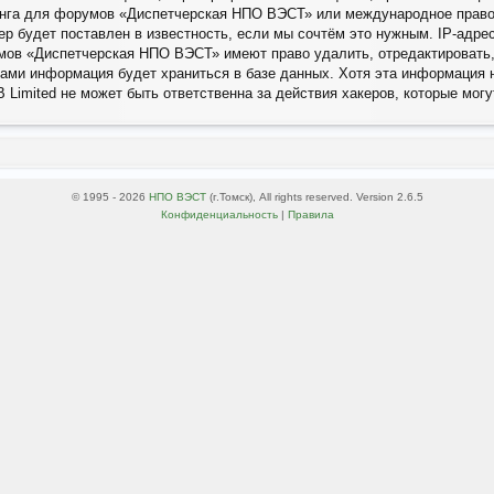
тинга для форумов «Диспетчерская НПО ВЭСТ» или международное право
р будет поставлен в известность, если мы сочтём это нужным. IP-адр
умов «Диспетчерская НПО ВЭСТ» имеют право удалить, отредактировать
вами информация будет храниться в базе данных. Хотя эта информация н
imited не может быть ответственна за действия хакеров, которые могут
© 1995 - 2026
НПО ВЭСТ
(г.Томск), All rights reserved. Version 2.6.5
Конфиденциальность
|
Правила