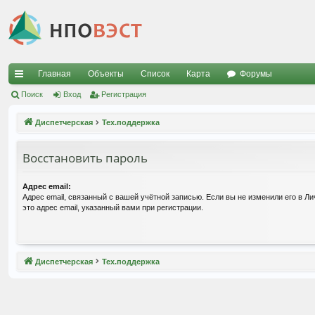
Главная
Объекты
Список
Карта
Форумы
с
Поиск
Вход
Регистрация
ы
Диспетчерская
Тех.поддержка
лк
Восстановить пароль
и
Адрес email:
Адрес email, связанный с вашей учётной записью. Если вы не изменили его в Ли
это адрес email, указанный вами при регистрации.
Диспетчерская
Тех.поддержка