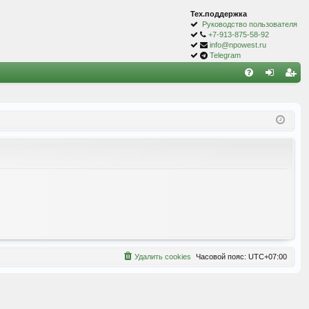
Тех.поддержка
Руководство пользователя
+7-913-875-58-92
info@npowest.ru
Telegram
С
FA
хо
ег
Q
д
ис
тр
ац
ия
Удалить cookies
Часовой пояс:
UTC+07:00