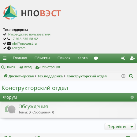
Тех.поддержка
Руководство пользователя
+7-913-875-58-92
info@npowest.ru
Telegram
Главная
Объекты
Список
Карта
с
Поиск
Вход
Регистрация
ор
хо
ег
П
ы
Диспетчерская
Тех.поддержка
Конструкторский отдел
ум
д
ис
о
лк
ы
тр
Конструкторский отдел
и
и
ац
Форум
с
к
ия
Обсуждения
Темы
:
0
,
Сообщения
:
0
Перейти