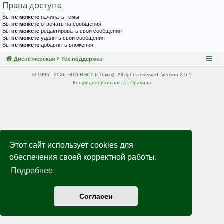
Права доступа
Вы
не можете
начинать темы
Вы
не можете
отвечать на сообщения
Вы
не можете
редактировать свои сообщения
Вы
не можете
удалять свои сообщения
Вы
не можете
добавлять вложения
Диспетчерская
Тех.поддержка
© 1995 - 2026
НПО ВЭСТ
(г.Томск), All rights reserved. Version 2.6.5
Конфиденциальность
|
Правила
Этот сайт использует cookies для
обеспечения своей корректной работы.
Подробнее
Согласен