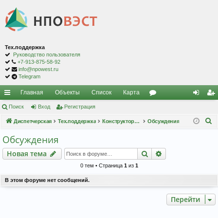
Тех.поддержка
Руководство пользователя
+7-913-875-58-92
info@npowest.ru
Telegram
Главная
Объекты
Список
Карта
с
Поиск
Вход
Регистрация
ор
хо
ег
П
ы
Диспетчерская
Тех.поддержка
Конструкторский отдел
Обсуждения
ум
д
ис
о
лк
ы
тр
Обсуждения
и
и
ац
Поиск
Расширенный п
Новая тема
с
к
ия
0 тем • Страница
1
из
1
В этом форуме нет сообщений.
Перейти