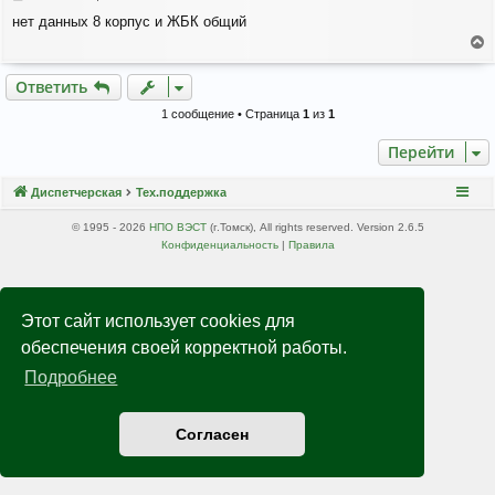
о
нет данных 8 корпус и ЖБК общий
о
б
е
щ
е
р
Ответить
н
н
и
у
1 сообщение • Страница
1
из
1
е
т
ь
Перейти
с
я
Диспетчерская
Тех.поддержка
к
н
© 1995 - 2026
НПО ВЭСТ
(г.Томск), All rights reserved. Version 2.6.5
а
Конфиденциальность
|
Правила
ч
а
л
у
Этот сайт использует cookies для
обеспечения своей корректной работы.
Подробнее
Согласен