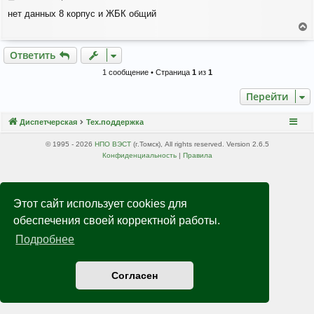
о
нет данных 8 корпус и ЖБК общий
о
б
е
щ
е
р
Ответить
н
н
и
у
1 сообщение • Страница
1
из
1
е
т
ь
Перейти
с
я
Диспетчерская
Тех.поддержка
к
н
© 1995 - 2026
НПО ВЭСТ
(г.Томск), All rights reserved. Version 2.6.5
а
Конфиденциальность
|
Правила
ч
а
л
у
Этот сайт использует cookies для
обеспечения своей корректной работы.
Подробнее
Согласен